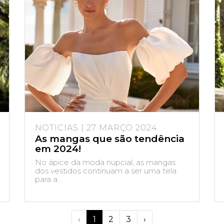
NOTICIAS | 27 MARÇO 2024
As mangas que são tendência
em 2024!
No ápice da moda nupcial, as mangas
dos vestidos continuam a ser uma tela
para a...
‹
1
2
3
›