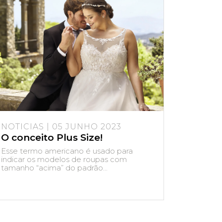
NOTICIAS | 05 JUNHO 2023
O conceito Plus Size!
Esse termo americano é usado para
indicar os modelos de roupas com
tamanho “acima” do padrão...