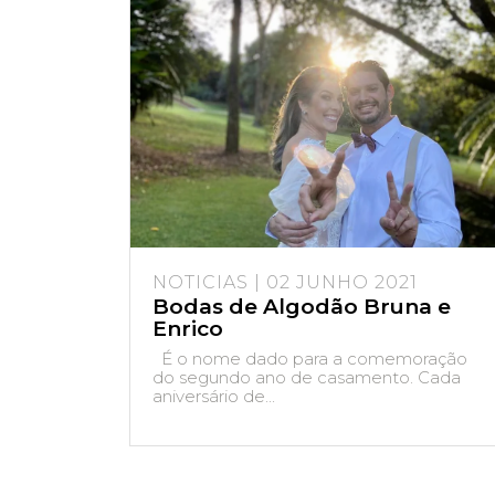
NOTICIAS | 02 JUNHO 2021
Bodas de Algodão Bruna e
Enrico
É o nome dado para a comemoração
do segundo ano de casamento. Cada
aniversário de...