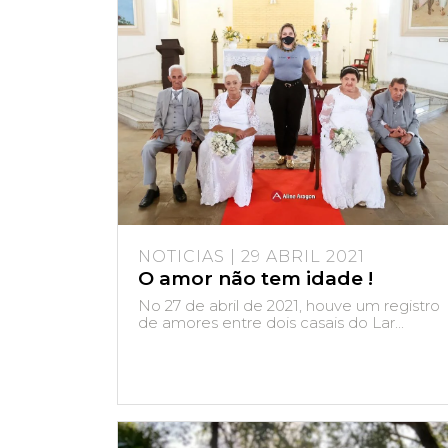
NOTICIAS | 29 ABRIL 2021
O amor não tem idade !
No 27 de abril de 2021, houve um registro
de amores entre dois casais do Lar...