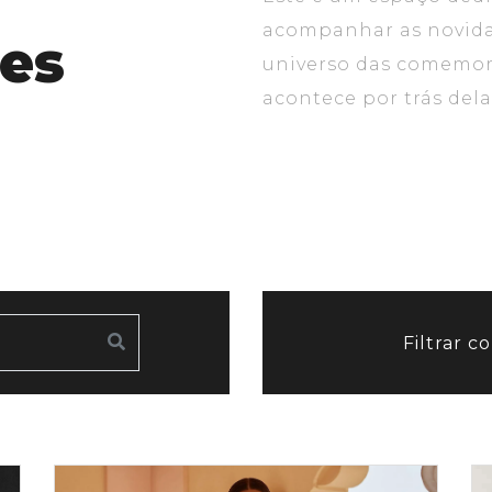
acompanhar as novidad
es
universo das comemor
acontece por trás dela
Filtrar c