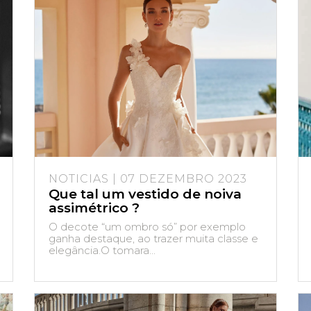
NOTICIAS | 07 DEZEMBRO 2023
Que tal um vestido de noiva
assimétrico ?
O decote “um ombro só” por exemplo
ganha destaque, ao trazer muita classe e
elegância.O tomara...