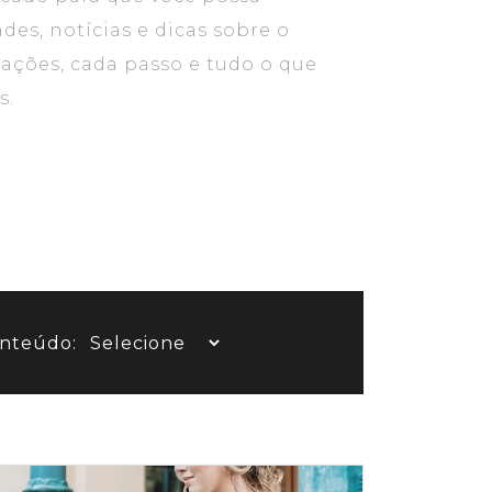
es, notícias e dicas sobre o
ações, cada passo e tudo o que
s.
onteúdo: