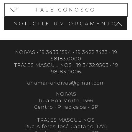
FALE CONOSCO
SOLICITE UM ORÇAMENTO
NOIVAS • 19 3433.1594 • 19 3422.7433 • 19
98183.0000
TRAJES MASCULINOS • 19 3432.9503 • 19
98183.0006
anamarianoivas@gmail.com
NOIVAS
Rua Boa Morte, 1366
Centro • Piracicaba - SP
TRAJES MASCULINOS
Rua Alferes José Caetano, 1270