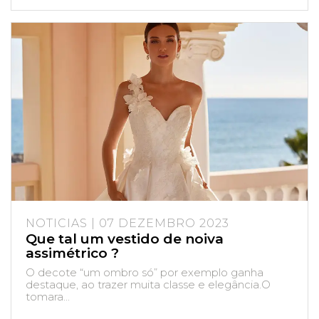
NOTICIAS | 07 DEZEMBRO 2023
Que tal um vestido de noiva
assimétrico ?
O decote “um ombro só” por exemplo ganha
destaque, ao trazer muita classe e elegância.O
tomara...