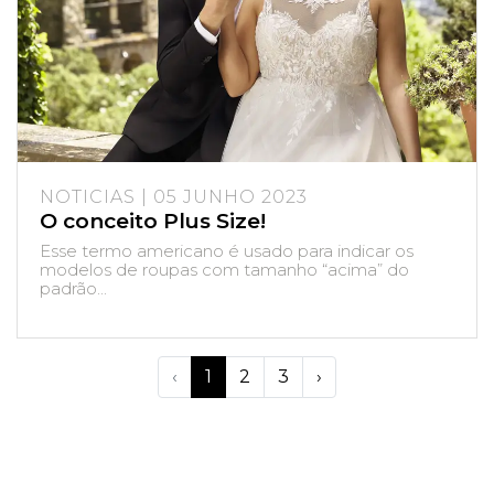
NOTICIAS | 05 JUNHO 2023
O conceito Plus Size!
Esse termo americano é usado para indicar os
modelos de roupas com tamanho “acima” do
padrão...
‹
1
2
3
›